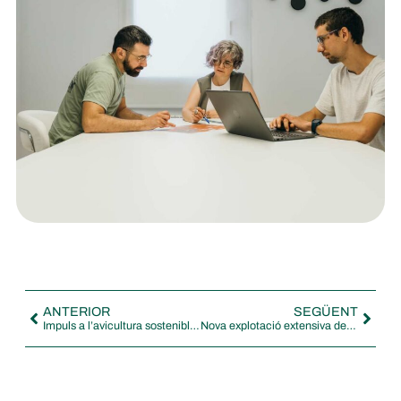
ANTERIOR
SEGÜENT
Impuls a l’avicultura sostenible a Explotacions Ràfols
Nova explotació extensiva de vaques Salers a Sant Agustí de Lluçanès