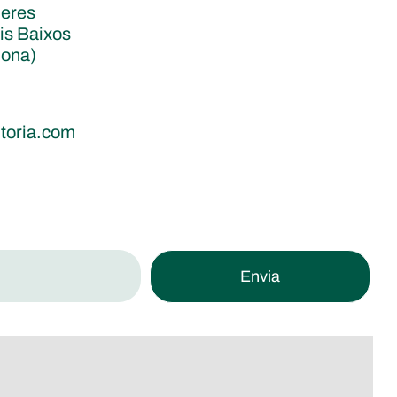
deres
is Baixos
lona)
oria.com
Envia