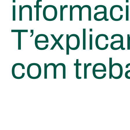
informaci
T’explic
com treb