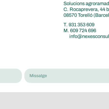
Solucions agrorama
C. Rocaprevera, 44 b
08570 Torelló (Barce
T. 931 353 609
M. 609 724 696
info@nexesconsult