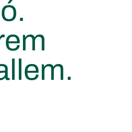
ó.
arem
allem.