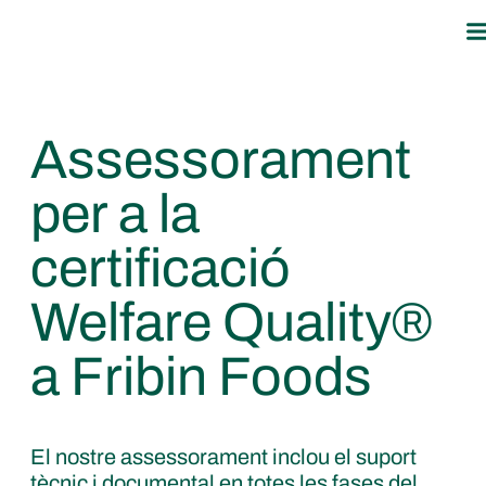
Assessorament
per a la
certificació
Welfare Quality®
a Fribin Foods
El nostre assessorament inclou el suport
tècnic i documental en totes les fases del